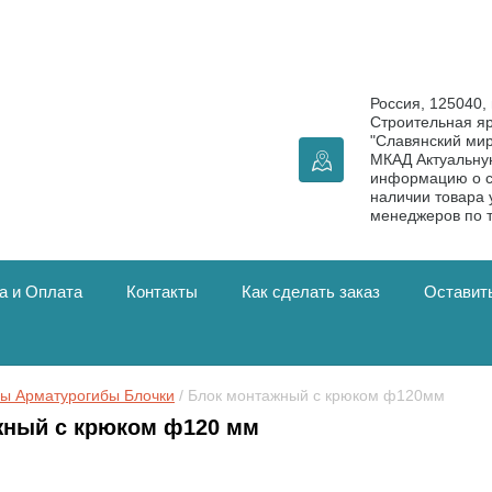
Россия, 125040, 
Строительная я
"Славянский мир
МКАД Актуальн
информацию о с
наличии товара 
менеджеров по 
а и Оплата
Контакты
Как сделать заказ
Оставить
бы Арматурогибы Блочки
 / Блок монтажный с крюком ф120мм
жный с крюком ф120 мм