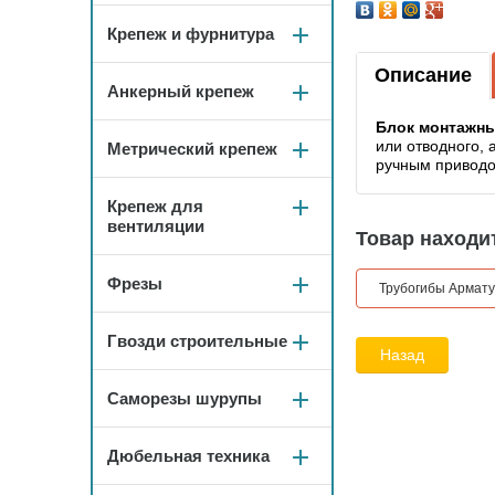
Крепеж и фурнитура
Описание
Анкерный крепеж
Блок
монтажн
или отводного, 
Метрический крепеж
ручным привод
Крепеж для
вентиляции
Товар находит
Фрезы
Трубогибы Армату
Гвозди строительные
Назад
Саморезы шурупы
Дюбельная техника