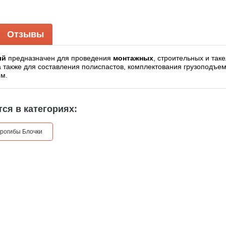
Отзывы
ый
предназначен для проведения
монтажных
, строительных и так
а также для составления полиспастов, комплектования грузоподъе
ом.
ся в категориях:
рогибы Блочки