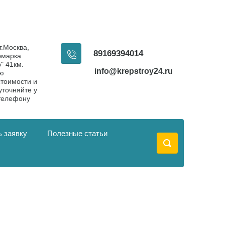
г.Москва,
89169394014
рмарка
" 41км.
info@krepstroy24.ru
ую
тоимости и
уточняйте у
телефону
 заявку
Полезные статьи