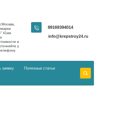
г.Москва,
89169394014
рмарка
" 41км.
info@krepstroy24.ru
ую
тоимости и
уточняйте у
телефону
 заявку
Полезные статьи