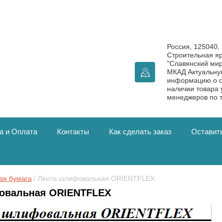
Россия, 125040, 
Строительная я
"Славянский мир
МКАД Актуальн
информацию о с
наличии товара 
менеджеров по 
а и Оплата
Контакты
Как сделать заказ
Оставить
ая бумага
 / Лента шлифовальная ORIENTFLEX
овальная ORIENTFLEX