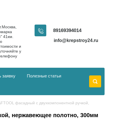
г.Москва,
89169394014
рмарка
" 41км.
info@krepstroy24.ru
ую
тоимости и
уточняйте у
телефону
 заявку
Полезные статьи
AFTOOL фасадный с двухкомпонентной ручкой, 
ой, нержавеющее полотно, 300мм