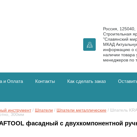
Россия, 125040, 
Строительная я
"Славянский мир
МКАД Актуальн
информацию о с
наличии товара 
менеджеров по 
а и Оплата
Контакты
Как сделать заказ
Оставить
ный инструмент
 / 
Шпатели
 / 
Шпатели металлические
 / Шпатель KR
отно, 300мм
AFTOOL фасадный с двухкомпонентной ручк