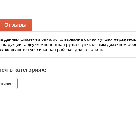
Отзывы
ва данных шпателей была использованна самая лучшая нержавею
конструкции, а двухкомпонентная ручка с уникальным дизайном об
ак же является увеличенная рабочая длина полотна.
ся в категориях:
ческие